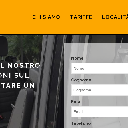
CHI SIAMO
TARIFFE
LOCALIT
Nome
*
IL NOSTRO
ONI SUL
Cognome
*
OTARE UN
Email
*
Telefono
*