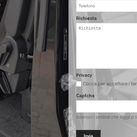
7
Richiesta
Privacy
*
Clicca per accettare i te
Captcha
*
Inserisci i simboli che leggi a 
Invia