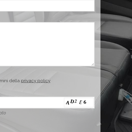
rmini della
privacy policy
lato