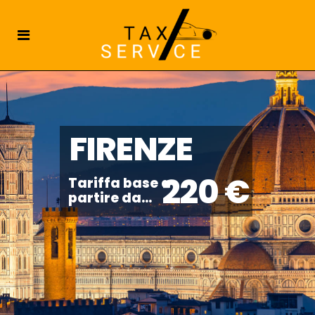
FIRENZE
220 €
Tariffa base a
partire da...